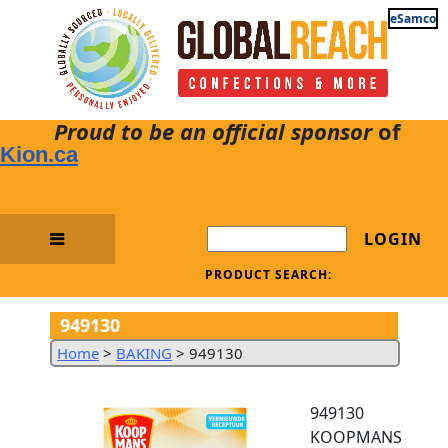
eSamco
Proud to be an official sponsor
of
Kion.ca
LOGIN
PRODUCT SEARCH:
949130
Home
>
BAKING
>
949130
949130
KOOPMANS