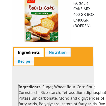
FARMER
CAKE MIX
400 GR BOX
8/400GR
(BOEREN)
Ingredients
Nutrition
Recipe
Ingredients
: Sugar, Wheat flour, Corn flour,
Cornstarch, Rice starch, Tetrasodium diphosphat
Potassium carbonate, Mono and diglycerides of
fatty acids, Polyglycerol esters of fatty acids, Rye