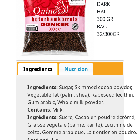
DARK
HAIL
300 GR
BAG
32/300GR
Ingredients
Nutrition
Ingredients
: Sugar, Skimmed cocoa powder,
Vegetable fat (palm, shea), Rapeseed lecithin,
Gum arabic, Whole milk powder.
Contains
: Milk.
Ingrédients
: Sucre, Cacao en poudre écrémé,
Graisse végétale (palme, karité), Lécithine de
colza, Gomme arabique, Lait entier en poudre.
Contient
: Lait.